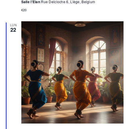
Salle l'Elan
Rue Delcloche 6, Liège, Belgium
€20
LUN
22