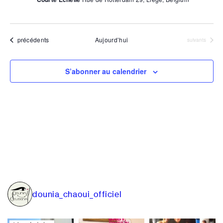
Évènements
précédents
Aujourd’hui
Évènements
suivants
S’abonner au calendrier
dounia_chaoui_officiel