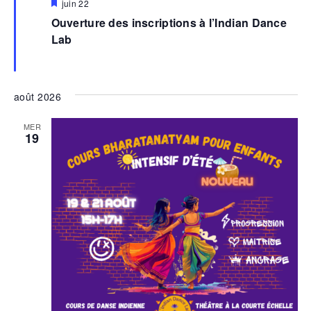
Mis
juin 22
en
Ouverture des inscriptions à l’Indian Dance
avant
Lab
août 2026
MER
19