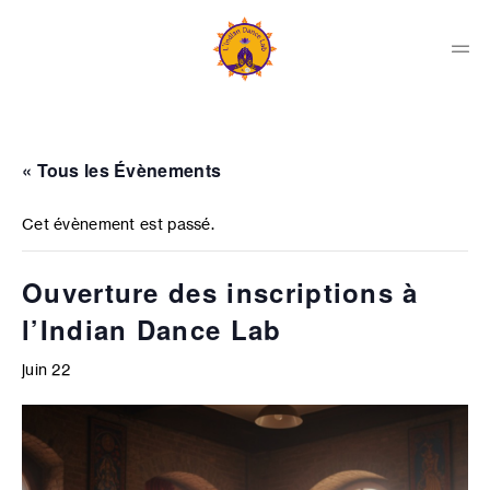
Skip
to
content
Men
Indian
Dance
Lab
« Tous les Évènements
Collectif
Cet évènement est passé.
Ouverture des inscriptions à
l’Indian Dance Lab
juin 22