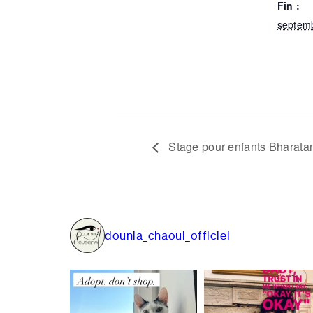
Fin :
septem
Stage pour enfants Bharata
dounia_chaoui_officiel