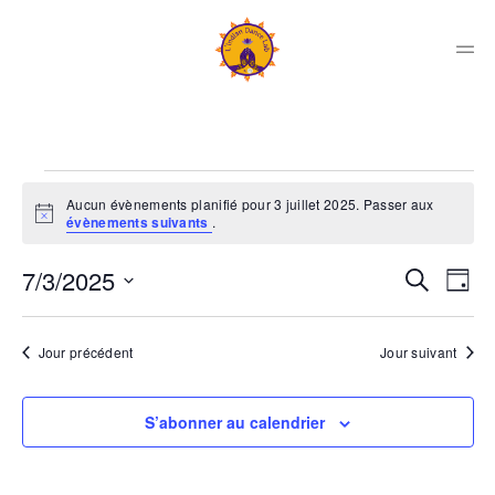
Skip
to
content
Men
Indian
Dance
Lab
Évènements
Collectif
Aucun évènements planifié pour 3 juillet 2025. Passer aux
Notice
évènements suivants
.
for
Rec
Na
7/3/2025
Recherche
Jour
de
3
Sélectionnez
et
vu
une
Jour précédent
Jour suivant
Év
date.
nav
juillet
de
S’abonner au calendrier
2025
vue