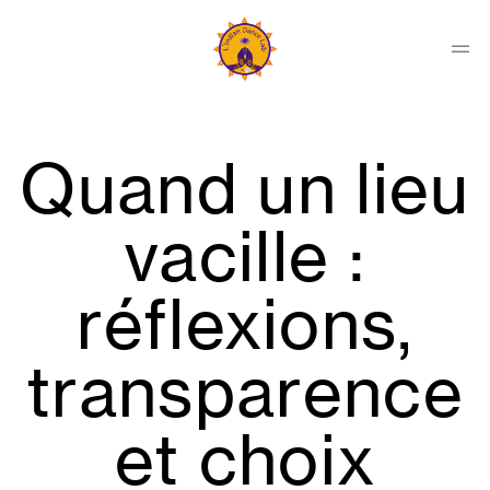
Skip
to
content
Men
Indian
Dance
Lab
Quand un lieu
Collectif
vacille :
réflexions,
transparence
et choix