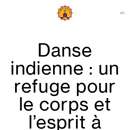
Skip
to
content
Men
Indian
Dance
Lab
Danse
Collectif
indienne : un
refuge pour
le corps et
l’esprit à