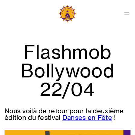
Skip
to
content
Men
Indian
Dance
Lab
Flashmob
Collectif
Bollywood
22/04
Nous voilà de retour pour la deuxième
édition du festival
Danses en Fête
!