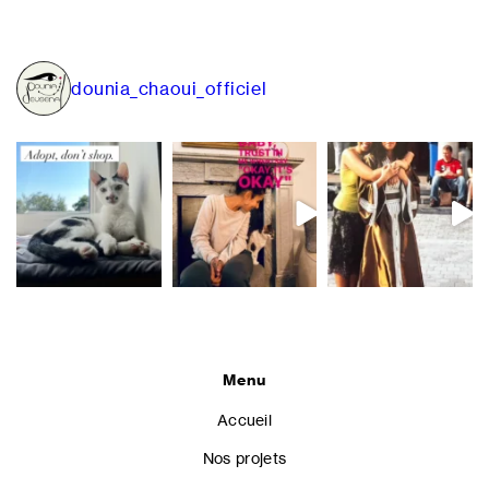
de
l’article
dounia_chaoui_officiel
Menu
Accueil
Nos projets