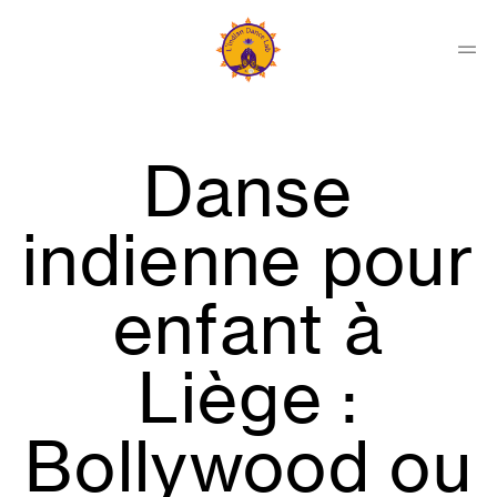
Skip
to
content
Men
Indian
Dance
Lab
Danse
Collectif
indienne pour
enfant à
Liège :
Bollywood ou