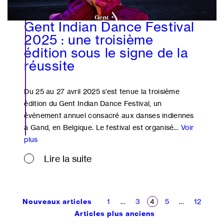
Gent Indian Dance Festival
2025 : une troisième
édition sous le signe de la
réussite
Du 25 au 27 avril 2025 s’est tenue la troisième
édition du Gent Indian Dance Festival, un
événement annuel consacré aux danses indiennes
à Gand, en Belgique. Le festival est organisé…
Voir
Gent
plus
Indian
Lire la suite
Dance
Festival
2025
Pagination
:
Nouveaux articles
1
…
3
4
5
…
12
une
Articles plus anciens
troisième