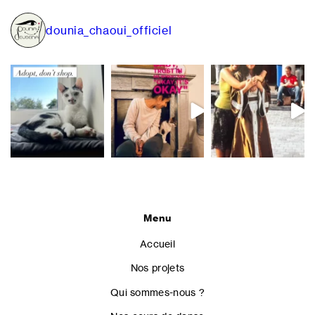
des
édition
publications
dounia_chaoui_officiel
sous
le
signe
de
la
réussite
Menu
Accueil
Nos projets
Qui sommes-nous ?