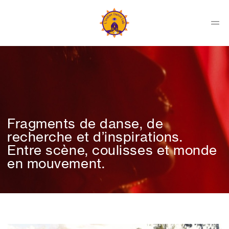
Skip
to
content
Men
Indian
Dance
Fragments de danse, de
Lab
recherche et d’inspirations.
Entre scène, coulisses et monde
Collectif
en mouvement.