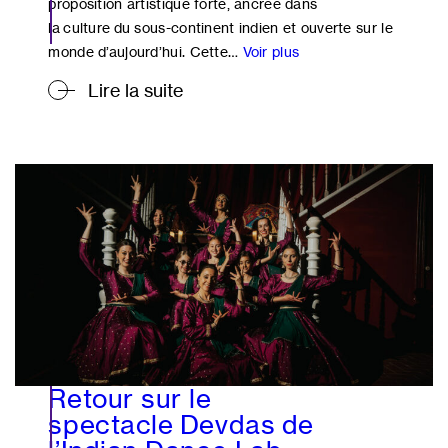
proposition artistique forte, ancrée dans
la culture du sous-continent indien et ouverte sur le
Nouvelle
monde d’aujourd’hui. Cette…
Voir plus
saison
Lire la suite
2025-
2026
:
la
danse
indienne
à
Liège
s’inspire
de Bajirao
Mastani
Retour sur le
spectacle Devdas de