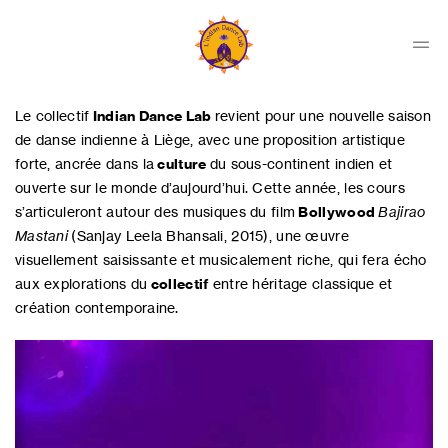
Skip
to
content
Men
Indian
Dance
Le collectif
Indian Dance Lab
revient pour une nouvelle saison
Lab
de danse indienne à Liège, avec une proposition artistique
Collectif
forte, ancrée dans la
culture
du sous-continent indien et
ouverte sur le monde d’aujourd’hui. Cette année, les cours
s’articuleront autour des musiques du film
Bollywood
Bajirao
Mastani
(Sanjay Leela Bhansali, 2015), une œuvre
visuellement saisissante et musicalement riche, qui fera écho
aux explorations du
collectif
entre héritage classique et
création contemporaine.