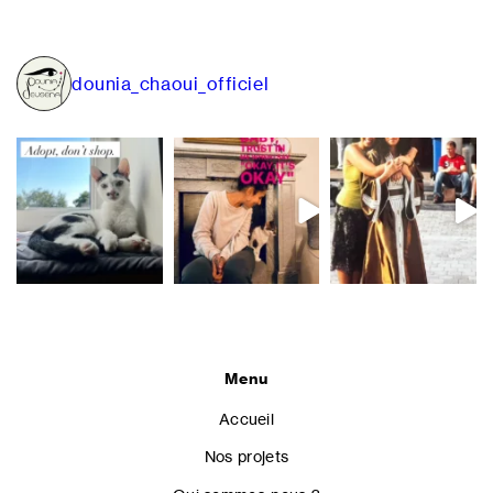
de
l’article
dounia_chaoui_officiel
Menu
Accueil
Nos projets