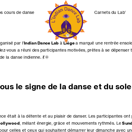
s cours de danse
Carnets du Lab’
ganisé par l’
Indian Dance Lab
à
Liège
a marqué une rentrée ensolei
Indian
ez-vous a réuni des participantes motivées, prêtes à se dépenser 
Dance
de la danse indienne. 💃🌞
Lab
Collectif
us le signe de la danse et du sole
nce était à la détente et au plaisir de danser. Les participantes on
ollywood
, mêlant énergie, grâce et mouvements rythmés. Le
Sund
our celles et ceux qui souhaitent démarrer leur dimanche avec une