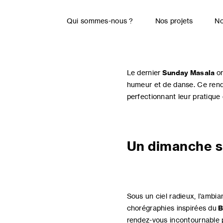
Skip
to
Qui sommes-nous ?
Nos projets
No
content
Le dernier
Sunday Masala
or
humeur et de danse. Ce rend
perfectionnant leur pratique 
Un dimanche so
Sous un ciel radieux, l’ambia
chorégraphies inspirées du
B
rendez-vous incontournable p