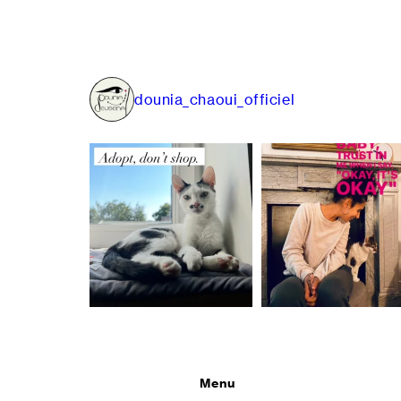
de
l’article
dounia_chaoui_officiel
Menu