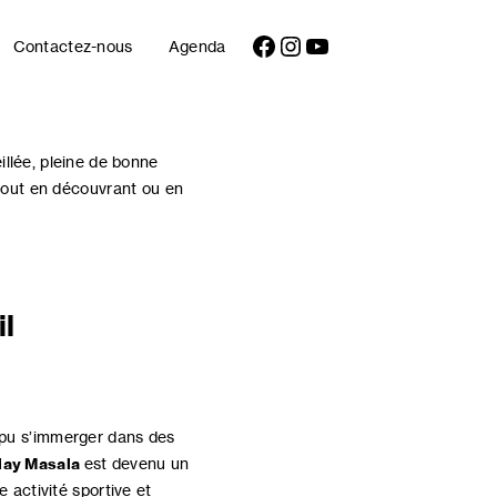
Facebook
Instagram
YouTube
Contactez-nous
Agenda
llée, pleine de bonne
tout en découvrant ou en
il
t pu s’immerger dans des
ay Masala
est devenu un
 activité sportive et