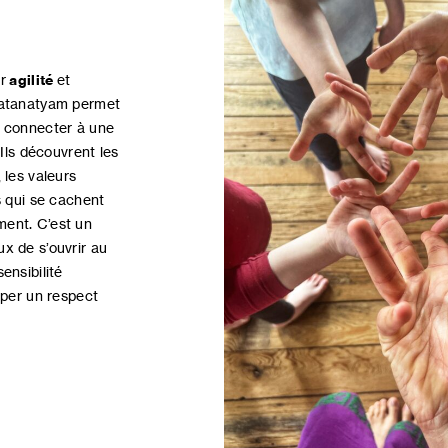
ur
agilité
et
ratanatyam permet
e connecter à une
 Ils découvrent les
 les valeurs
s qui se cachent
ent. C’est un
x de s’ouvrir au
ensibilité
pper un respect