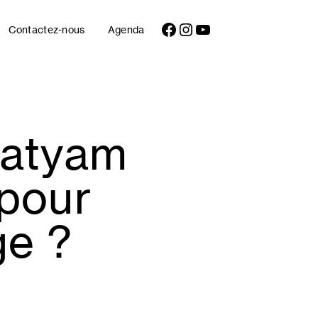
Facebook
Instagram
YouTube
Contactez-nous
Agenda
natyam
 pour
ge ?