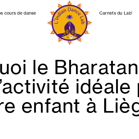
s cours de danse
Carnets du Lab’
Indian
Dance
uoi le Bharata
Lab
Collectif
l’activité idéale
re enfant à Liè