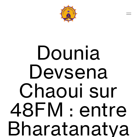
Skip
to
content
Men
Indian
Dance
Lab
Dounia
Collectif
Devsena
Chaoui sur
48FM : entre
Bharatanatya