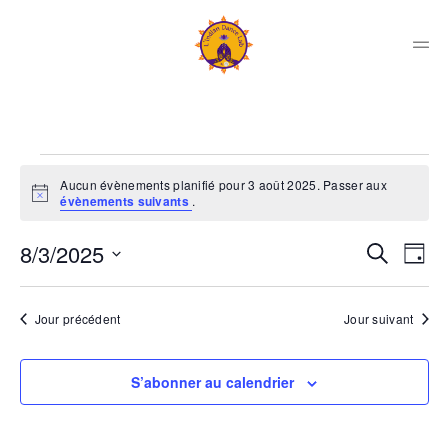
Skip
to
content
Men
Indian
Dance
Lab
Évènements
Collectif
Aucun évènements planifié pour 3 août 2025. Passer aux
Notice
évènements suivants
.
for
Rec
Na
8/3/2025
Recherche
Jour
de
3
Sélectionnez
et
vu
une
Jour précédent
Jour suivant
Év
date.
nav
août
de
S’abonner au calendrier
2025
vue