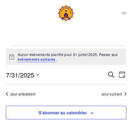
Skip
to
content
Men
Indian
Dance
Lab
Évènements
Collectif
Aucun évènements planifié pour 31 juillet 2025. Passer aux
Notice
évènements suivants
.
for
Rec
Na
7/31/2025
Recherche
Jour
de
31
Sélectionnez
et
vu
une
Jour précédent
Jour suivant
Év
date.
nav
juillet
de
S’abonner au calendrier
2025
vue